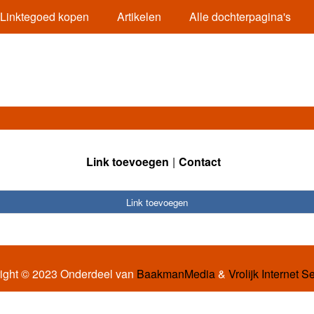
Linktegoed kopen
Artikelen
Alle dochterpagina's
Link toevoegen
Contact
Link toevoegen
ight © 2023 Onderdeel van
BaakmanMedia
&
Vrolijk Internet S